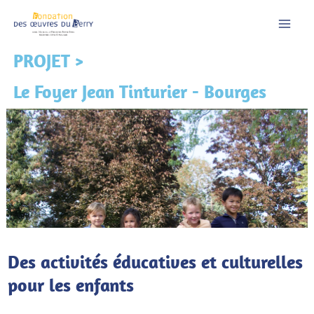
Aller
au
contenu
PROJET >
Le Foyer Jean Tinturier - Bourges
Des activités éducatives et culturelles
pour les enfants