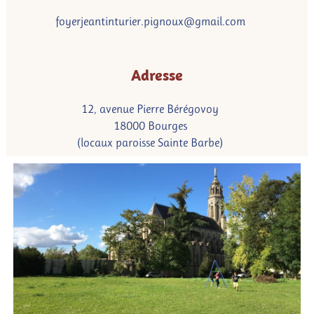
foyerjeantinturier.pignoux@gmail.com
Adresse
12, avenue Pierre Bérégovoy
18000 Bourges
(locaux paroisse Sainte Barbe)