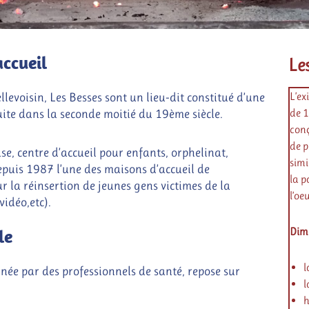
accueil
Le
L’ex
levoisin, Les Besses sont un lieu-dit constitué d’une
de 1
uite dans la seconde moitié du 19ème siècle.
conç
de p
se, centre d’accueil pour enfants, orphelinat,
simi
epuis 1987 l’une des maisons d’accueil de
la p
r la réinsertion de jeunes gens victimes de la
l’oe
vidéo,etc).
le
Dim
l
née par des professionnels de santé, repose sur
l
h