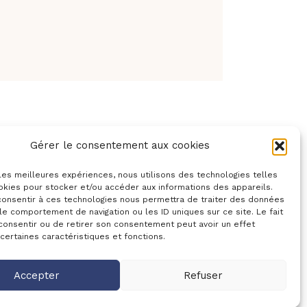
Gérer le consentement aux cookies
 les meilleures expériences, nous utilisons des technologies telles
okies pour stocker et/ou accéder aux informations des appareils.
 consentir à ces technologies nous permettra de traiter des données
le comportement de navigation ou les ID uniques sur ce site. Le fait
consentir ou de retirer son consentement peut avoir un effet
 certaines caractéristiques et fonctions.
es du Berry Maison diocésaine
Accepter
Refuser
s Leblanc 18000 BOURGES