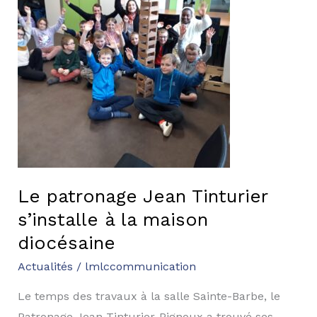
Jean
Tinturier
s’installe
à
la
maison
diocésaine
Le patronage Jean Tinturier
s’installe à la maison
diocésaine
Actualités
/
lmlccommunication
Le temps des travaux à la salle Sainte-Barbe, le
Patronage Jean Tinturier-Pignoux a trouvé ses