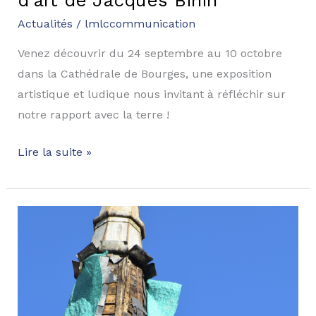
d’art de Jacques Bihin
Actualités
/
lmlccommunication
Venez découvrir du 24 septembre au 10 octobre
dans la Cathédrale de Bourges, une exposition
artistique et ludique nous invitant à réfléchir sur
notre rapport avec la terre !
Lire la suite »
Un
nouveau
projet
pour
la