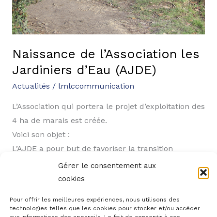
Naissance de l’Association les
Jardiniers d’Eau (AJDE)
Actualités
/
lmlccommunication
L’Association qui portera le projet d’exploitation des
4 ha de marais est créée.
Voici son objet :
L’AJDE a pour but de favoriser la transition
écologique par les pratiques culturales adaptées
Gérer le consentement aux
susceptibles d’introduire des activités sociales,
cookies
pédagogiques, culturelles et spirituelles qui leur
Pour offrir les meilleures expériences, nous utilisons des
donnent sens. Elle devra agir conformément et en
technologies telles que les cookies pour stocker et/ou accéder