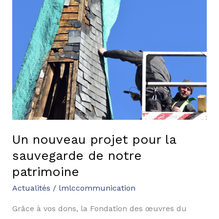
sauvegarde
de
notre
patrimoine
Un nouveau projet pour la
sauvegarde de notre
patrimoine
Actualités
/
lmlccommunication
Grâce à vos dons, la Fondation des œuvres du