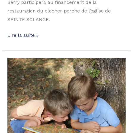
Berry participera au financement de la
restauration du clocher-porche de l’église de
SAINTE SOLANGE.
Lire la suite »
Ouverture
du
Foyer
Jean
Tinturier
à
Bourges
!